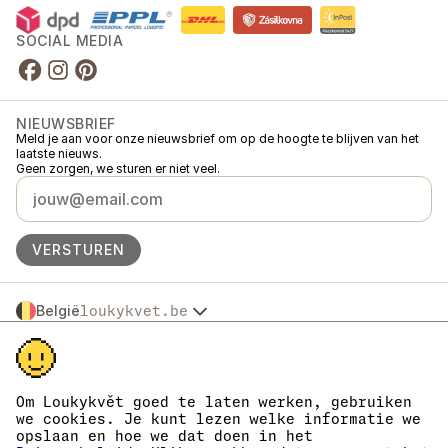
SOCIAL MEDIA
NIEUWSBRIEF
Meld je aan voor onze nieuwsbrief om op de hoogte te blijven van het
laatste nieuws.
Geen zorgen, we sturen er niet veel.
VERSTUREN
België
loukykvet.be
Česko
© 2016 →
2026
Loukykvět s.r.o.
Slovensko
Loukykvět s.r.o. staat ingeschreven in het handelsregister van de
Polska
gemeentelijke rechtbank in Praag, sectie C, dossier 268616.
Österreich
We zijn aangesloten bij het EKO-KOM-systeem onder nummer
Om Loukykvět goed te laten werken, gebruiken
Deutschland
EKF00180493.
we cookies. Je kunt lezen welke informatie we
Wij geven plantenpaspoorten af onder registratienummer 0636.
France
opslaan en hoe we dat doen in het
Ons registratienummer is 05663687, het btw-nummer is CZ05663687.