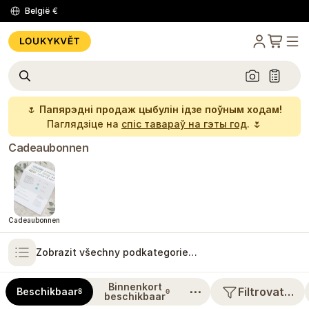
België
€
🌷
Папярэдні продаж цыбулін ідзе поўным ходам!
Паглядзіце на
спіс тавараў на гэты год
. 🌷
Cadeaubonnen
Cadeaubonnen
Zobrazit všechny podkategorie…
Binnenkort
⋯
Filtrovat…
Beschikbaar
8
0
beschikbaar