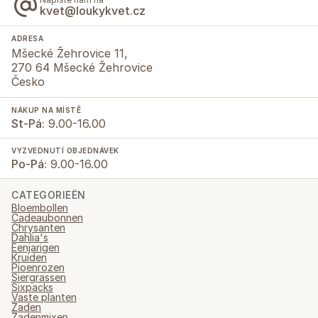
kvet@loukykvet.cz
ADRESA
Mšecké Žehrovice 11,
270 64 Mšecké Žehrovice
Česko
NÁKUP NA MÍSTĚ
St-Pá:
9.00-16.00
VYZVEDNUTÍ OBJEDNÁVEK
Po-Pá:
9.00-16.00
CATEGORIEËN
Bloembollen
Cadeaubonnen
Chrysanten
Dahlia's
Eenjarigen
Kruiden
Pioenrozen
Siergrassen
Sixpacks
Vaste planten
Zaden
Zadenmixen