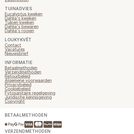
TUINADVIES
Eucalyptus kweken
Dahlia's kweken
Tulpen kweken
Dahlia's bewaren
Dahlia's rooien
LOUKYKVĚT
Contact
Vacatures
Nieuwsbrief
INFORMATIE
Betaalmethoden
Verzendmethoden
Retourbeleid
Algemene voorwaarden
Privacybeleid
Cookiebeleid
Fytosanitaire regelgeving
Juridische kennisgeving
Copyright
BETAALMETHODEN
VERZENDMETHODEN