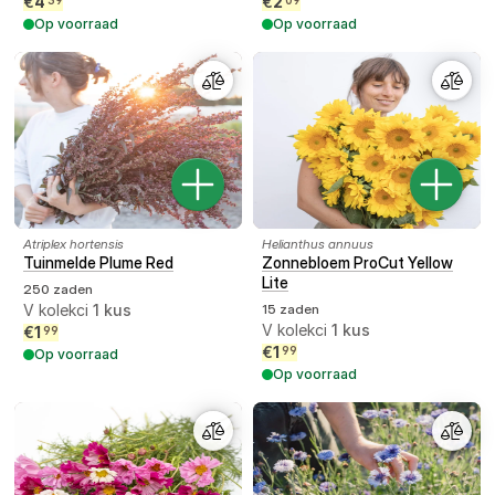
€
4
€
2
Op voorraad
Op voorraad
Atriplex hortensis
Helianthus annuus
Tuinmelde Plume Red
Zonnebloem ProCut Yellow
Lite
250 zaden
V kolekci
1
kus
15 zaden
V kolekci
1
kus
€
1
99
€
1
99
Op voorraad
Op voorraad