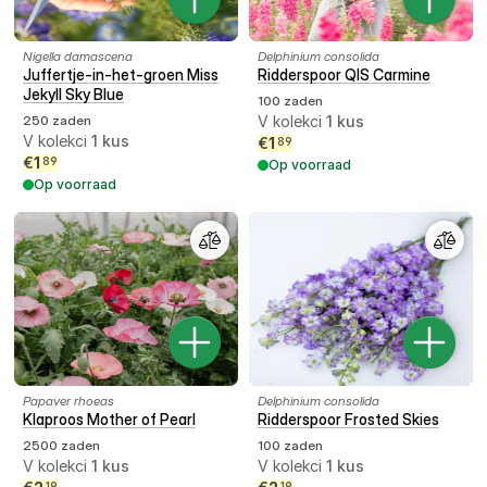
Nigella damascena
Delphinium consolida
Juffertje-in-het-groen Miss
Ridderspoor QIS Carmine
Jekyll Sky Blue
100 zaden
250 zaden
V kolekci
1
kus
V kolekci
1
kus
€
1
89
€
1
89
Op voorraad
Op voorraad
Papaver rhoeas
Delphinium consolida
Klaproos Mother of Pearl
Ridderspoor Frosted Skies
2500 zaden
100 zaden
V kolekci
1
kus
V kolekci
1
kus
19
19