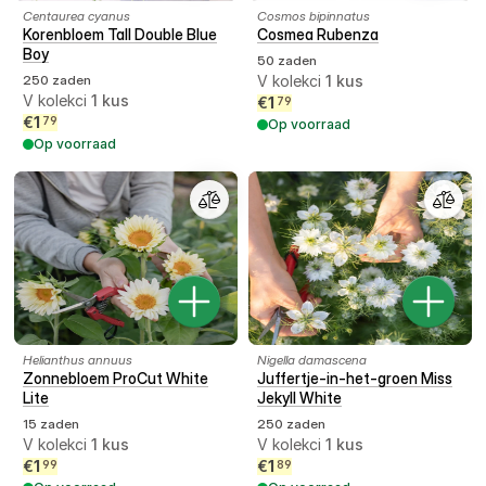
Centaurea cyanus
Cosmos bipinnatus
Korenbloem Tall Double Blue
Cosmea Rubenza
Boy
50 zaden
250 zaden
V kolekci
1
kus
V kolekci
1
kus
€
1
79
€
1
79
Op voorraad
Op voorraad
Helianthus annuus
Nigella damascena
Zonnebloem ProCut White
Juffertje-in-het-groen Miss
Lite
Jekyll White
15 zaden
250 zaden
V kolekci
1
kus
V kolekci
1
kus
€
1
€
1
99
89