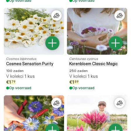
Op voorraad
Op voorraad
Cosmos bipinnatus
Centaurea cyanus
Cosmea Sensation Purity
Korenbloem Classic Magic
100 zaden
250 zaden
V kolekci
1
kus
V kolekci
1
kus
€
1
€
1
79
89
Op voorraad
Op voorraad