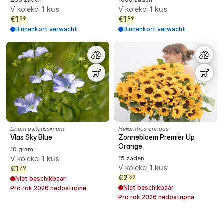
V kolekci
1
kus
V kolekci
1
kus
€
1
€
1
89
99
Binnenkort verwacht
Binnenkort verwacht
Linum usitatissimum
Helianthus annuus
Vlas Sky Blue
Zonnebloem Premier Up
Orange
10 gram
V kolekci
1
kus
15 zaden
V kolekci
1
kus
€
1
79
€
2
39
Niet beschikbaar
Niet beschikbaar
Pro rok
2026
nedostupné
Pro rok
2026
nedostupné