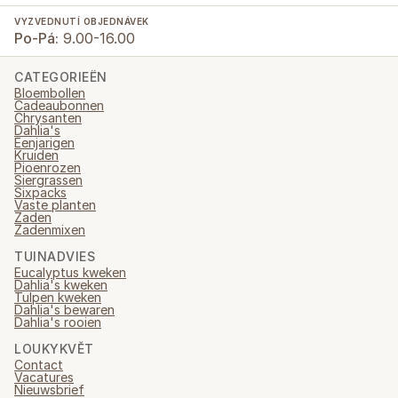
VYZVEDNUTÍ OBJEDNÁVEK
Po-Pá:
9.00-16.00
CATEGORIEËN
Bloembollen
Cadeaubonnen
Chrysanten
Dahlia's
Eenjarigen
Kruiden
Pioenrozen
Siergrassen
Sixpacks
Vaste planten
Zaden
Zadenmixen
TUINADVIES
Eucalyptus kweken
Dahlia's kweken
Tulpen kweken
Dahlia's bewaren
Dahlia's rooien
LOUKYKVĚT
Contact
Vacatures
Nieuwsbrief