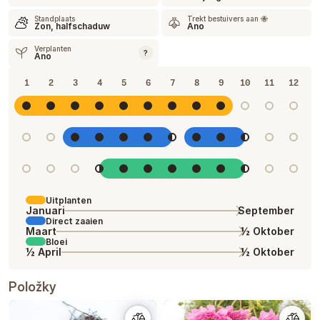
Standplaats
Trekt bestuivers aan 🐝
Zon, halfschaduw
Ano
Verplanten
?
Ano
1
2
3
4
5
6
7
8
9
10
11
12
Uitplanten
Januari
September
Direct zaaien
Maart
½ Oktober
Bloei
½ April
½ Oktober
Položky