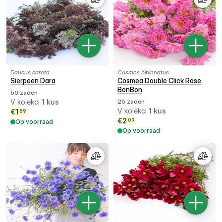
Daucus carota
Cosmos bipinnatus
Sierpeen Dara
Cosmea Double Click Rose
BonBon
50 zaden
V kolekci
1
kus
25 zaden
V kolekci
1
kus
€
1
89
€
2
09
Op voorraad
Op voorraad