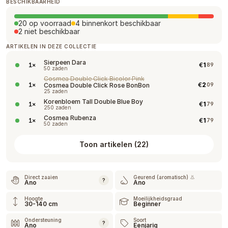
BESCHIKBAARHEID
20 op voorraad
4 binnenkort beschikbaar
2 niet beschikbaar
ARTIKELEN IN DEZE COLLECTIE
Sierpeen Dara
€
1
1
×
89
50 zaden
Cosmea Double Click Bicolor Pink
€
2
1
×
Cosmea Double Click Rose BonBon
09
25 zaden
Korenbloem Tall Double Blue Boy
€
1
1
×
79
250 zaden
Cosmea Rubenza
€
1
1
×
79
50 zaden
Toon artikelen
(
22
)
Direct zaaien
Geurend (aromatisch) 👃
?
Ano
Ano
Hoogte
Moeilijkheidsgraad
30-140 cm
Beginner
Ondersteuning
Soort
?
Ano
Eenjarig