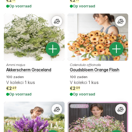
€
2
€
2
Op voorraad
Op voorraad
Ammi majus
Calendula officinalis
Akkerscherm Graceland
Goudsbloem Orange Flash
100 zaden
100 zaden
V kolekci
1
kus
V kolekci
1
kus
€
2
€
2
69
09
Op voorraad
Op voorraad
MIX BAREV