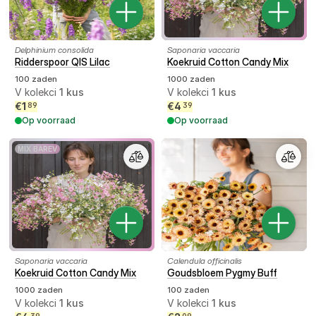
Delphinium consolida
Saponaria vaccaria
Ridderspoor QIS Lilac
Koekruid Cotton Candy Mix
100 zaden
1000 zaden
V kolekci
1
kus
V kolekci
1
kus
€
1
€
4
89
39
Op voorraad
Op voorraad
MIX BAREV
Saponaria vaccaria
Calendula officinalis
Koekruid Cotton Candy Mix
Goudsbloem Pygmy Buff
1000 zaden
100 zaden
V kolekci
1
kus
V kolekci
1
kus
39
09