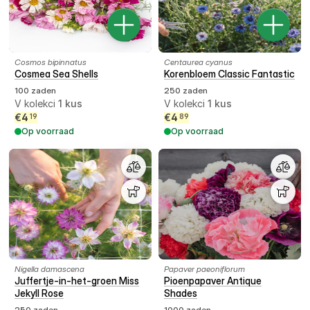
Cosmos bipinnatus
Centaurea cyanus
Cosmea Sea Shells
Korenbloem Classic Fantastic
100 zaden
250 zaden
V kolekci
1
kus
V kolekci
1
kus
€
4
€
4
19
89
Op voorraad
Op voorraad
Nigella damascena
Papaver paeoniflorum
Juffertje-in-het-groen Miss
Pioenpapaver Antique
Jekyll Rose
Shades
250 zaden
1000 zaden