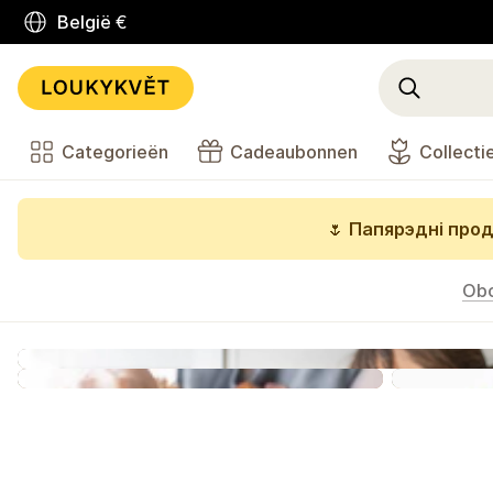
België
€
Categorieën
Cadeaubonnen
Collecti
🌷
Папярэдні прод
Ob