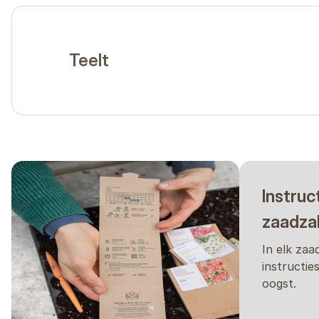
Teelt
Instruc
zaadza
In elk zaa
instructie
oogst.