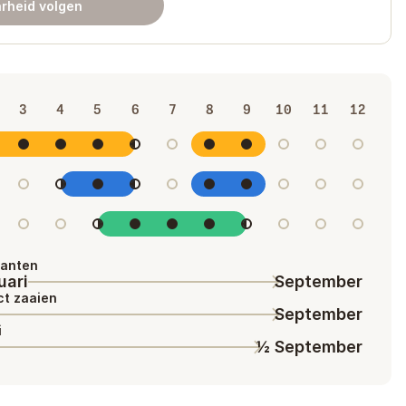
rheid volgen
3
4
5
6
7
8
9
10
11
12
lanten
uari
September
ct zaaien
l
September
i
½ September