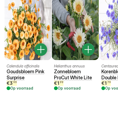
Calendula officinalis
Helianthus annuus
Centaure
Goudsbloem Pink
Zonnebloem
Korenbl
Surprise
ProCut White Lite
Double 
€
3
€
1
€
1
99
99
79
Op voorraad
Op voorraad
Op voo