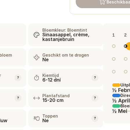
Beschikbaa
Bloemkleur: Bloemtint
Sinaasappel, crème,
1
2
kastanjebruin
jbloem
Geschikt om te drogen
Ne
r
Kiemtijd
?
?
6-12 dní
Uitp
½ Febr
Dire
Plantafstand
?
?
15-20 cm
½ Apri
Bloe
½ Mei
Toppen
?
duw
Ne