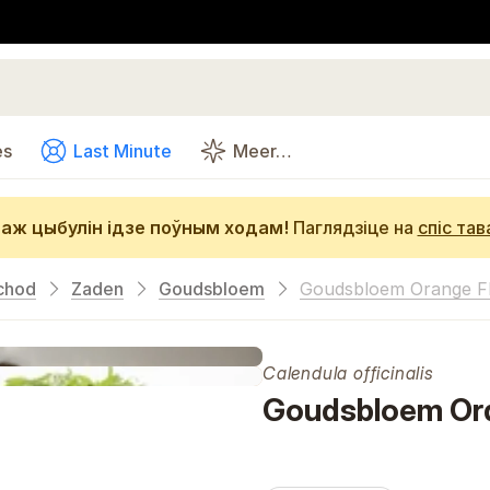
es
Last Minute
Meer…
аж цыбулін ідзе поўным ходам!
Паглядзіце на
спіс тав
chod
Zaden
Goudsbloem
Goudsbloem Orange F
Calendula officinalis
Goudsbloem Or