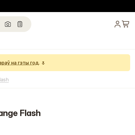
араў на гэты год
. 🌷
lash
ange Flash