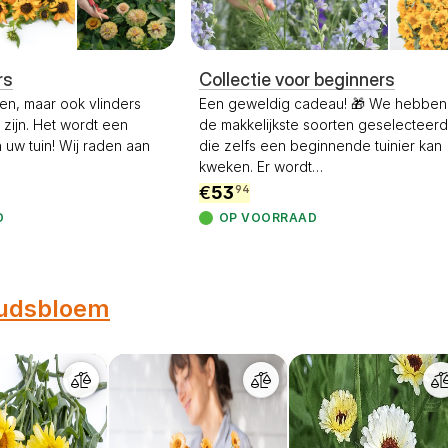
rs
Collectie voor beginners
en, maar ook vlinders
Een geweldig cadeau! 🎁 We hebben
 zijn. Het wordt een
de makkelijkste soorten geselecteerd
 uw tuin! Wij raden aan
die zelfs een beginnende tuinier kan
kweken. Er wordt
…
€
53
94
D
OP VOORRAAD
udsbloem