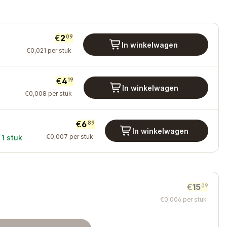
€
2
09
In winkelwagen
€
0
,
021
per stuk
€
4
19
In winkelwagen
€
0
,
008
per stuk
€
6
89
In winkelwagen
€
0
,
007
per stuk
1
stuk
€
15
09
€
0
,
006
per stuk