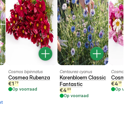
Cosmos bipinnatus
Centaurea cyanus
Cosmos b
Cosmea Rubenza
Korenbloem Classic
Cosmea
€
1
€
4
79
19
Fantastic
Op voorraad
Op vo
€
4
89
Op voorraad
ht