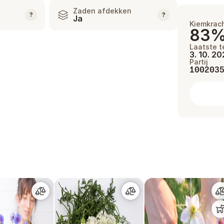
Zaden afdekken
?
?
Ja
Kiemkrac
83
Laatste t
3. 10. 2
Partij
100203