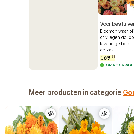
Voor bestuive
Bloemen waar bij
of vliegen dol op
levendige boel in
de zaai
…
€
69
28
OP VOORRAA
Meer producten in categorie
Go