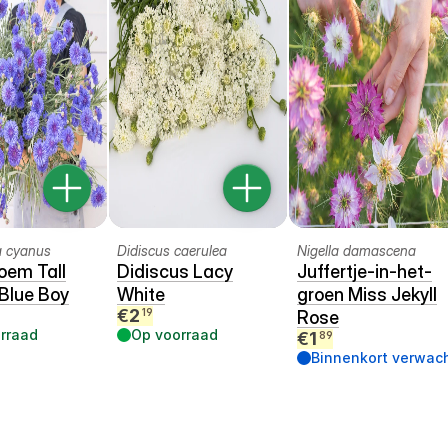
a cyanus
Didiscus caerulea
Nigella damascena
oem Tall
Didiscus Lacy
Juffertje-in-het-
Blue Boy
White
groen Miss Jekyll
€
2
19
Rose
rraad
Op voorraad
€
1
89
Binnenkort verwac