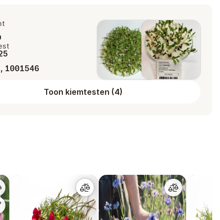
ht
%
est
025
,
5
1001546
Toon kiemtesten
(
4
)