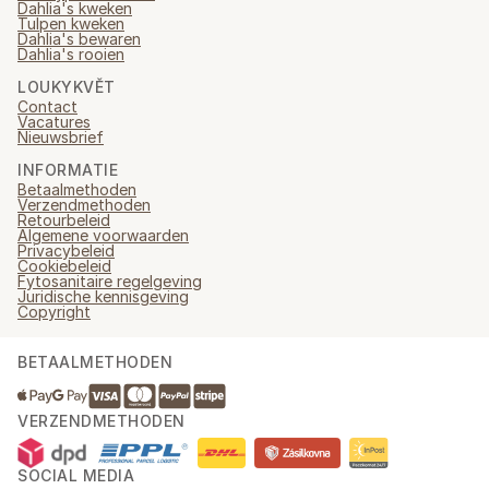
Dahlia's kweken
Tulpen kweken
Dahlia's bewaren
Dahlia's rooien
LOUKYKVĚT
Contact
Vacatures
Nieuwsbrief
INFORMATIE
Betaalmethoden
Verzendmethoden
Retourbeleid
Algemene voorwaarden
Privacybeleid
Cookiebeleid
Fytosanitaire regelgeving
Juridische kennisgeving
Copyright
BETAALMETHODEN
VERZENDMETHODEN
SOCIAL MEDIA