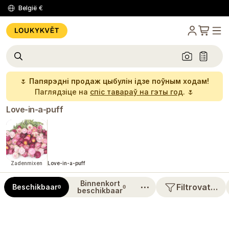
België
€
🌷
Папярэдні продаж цыбулін ідзе поўным ходам!
Паглядзіце на
спіс тавараў на гэты год
. 🌷
Love-in-a-puff
Zadenmixen
Love-in-a-puff
Binnenkort
⋯
Filtrovat…
Beschikbaar
0
0
beschikbaar