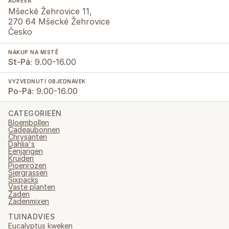
ADRESA
Mšecké Žehrovice 11,
270 64 Mšecké Žehrovice
Česko
NÁKUP NA MÍSTĚ
St-Pá:
9.00-16.00
VYZVEDNUTÍ OBJEDNÁVEK
Po-Pá:
9.00-16.00
CATEGORIEËN
Bloembollen
Cadeaubonnen
Chrysanten
Dahlia's
Eenjarigen
Kruiden
Pioenrozen
Siergrassen
Sixpacks
Vaste planten
Zaden
Zadenmixen
TUINADVIES
Eucalyptus kweken