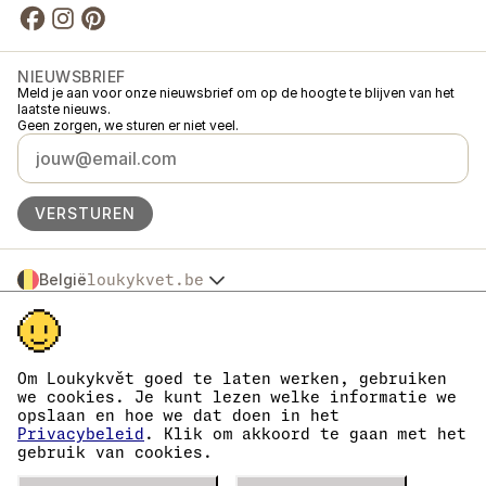
NIEUWSBRIEF
Meld je aan voor onze nieuwsbrief om op de hoogte te blijven van het
laatste nieuws.
Geen zorgen, we sturen er niet veel.
VERSTUREN
België
loukykvet.be
Česko
© 2016 →
2026
Loukykvět s.r.o.
Slovensko
Loukykvět s.r.o. staat ingeschreven in het handelsregister van de
Polska
gemeentelijke rechtbank in Praag, sectie C, dossier 268616.
Österreich
We zijn aangesloten bij het EKO-KOM-systeem onder nummer
Om Loukykvět goed te laten werken, gebruiken
Deutschland
EKF00180493.
we cookies. Je kunt lezen welke informatie we
Wij geven plantenpaspoorten af onder registratienummer 0636.
France
opslaan en hoe we dat doen in het
Ons registratienummer is 05663687, het btw-nummer is CZ05663687.
Danmark
Privacybeleid
. Klik om akkoord te gaan met het
Het ID van de data box is eng827q.
gebruik van cookies.
Eesti
Het EORI-nummer is CZ05663687.
Wij zijn btw-plichtig.
España