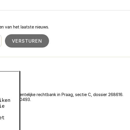
n van het laatste nieuws.
VERSTUREN
an de gemeentelijke rechtbank in Praag, sectie C, dossier 268616.
er EKF00180493.
iken
636.
ie
05663687.
et