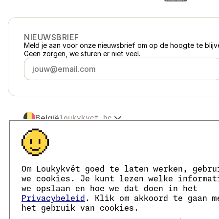
NIEUWSBRIEF
Meld je aan voor onze nieuwsbrief om op de hoogte te blijve
Geen zorgen, we sturen er niet veel.
België
loukykvet.be
Česko
loukykvet.cz
Slovensko
loukykvet.sk
© 2016 →
2026
Loukykvět s.r.o.
Polska
loukykvet.pl
Loukykvět s.r.o. staat ingeschreven in het handelsregister v
Österreich
loukykvet.at
We zijn aangesloten bij het EKO-KOM-systeem onder numm
Om Loukykvět goed te laten werken, gebru
Deutschland
Wij geven plantenpaspoorten af onder registratienummer 0
loukykvet.de
we cookies. Je kunt lezen welke informat
Ons registratienummer is 05663687, het btw-nummer is CZ
France
we opslaan en hoe we dat doen in het
loukykvet.fr
Het ID van de data box is eng827q.
Privacybeleid
. Klik om akkoord te gaan m
Danmark
loukykvet.dk
Het EORI-nummer is CZ05663687.
het gebruik van cookies.
Wij zijn btw-plichtig.
Eesti
loukykvet.ee