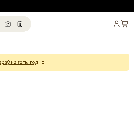
араў на гэты год
. 🌷