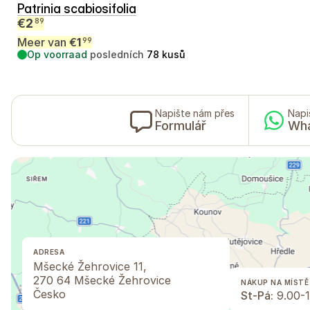
Patrinia scabiosifolia
€
2
89
Meer van
€
1
99
Op voorraad
posledních
78
kusů
Napište nám přes
Napi
Formulář
Wh
ADRESA
Mšecké Žehrovice 11,
270 64 Mšecké Žehrovice
NÁKUP NA MÍSTĚ
Česko
St-Pá:
9.00-1