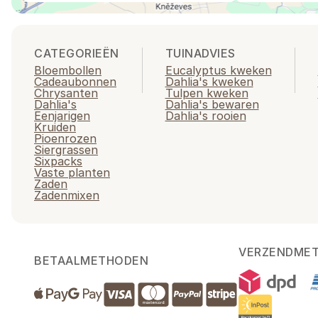
CATEGORIEËN
TUINADVIES
Bloembollen
Eucalyptus kweken
Cadeaubonnen
Dahlia's kweken
Chrysanten
Tulpen kweken
Dahlia's
Dahlia's bewaren
Eenjarigen
Dahlia's rooien
Kruiden
Pioenrozen
Siergrassen
Sixpacks
Vaste planten
Zaden
Zadenmixen
VERZENDME
BETAALMETHODEN