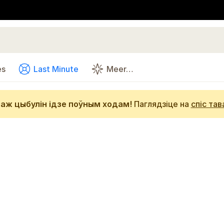
es
Last Minute
Meer…
аж цыбулін ідзе поўным ходам!
Паглядзіце на
спіс тав