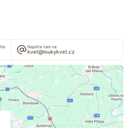
řes
Napište nám na
kvet@loukykvet.cz