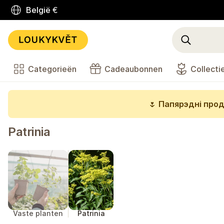
België
€
Categorieën
Cadeaubonnen
Collecti
🌷
Папярэдні прод
Patrinia
Vaste planten
Patrinia