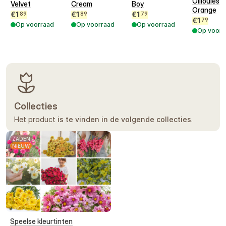
Ollioules
Velvet
Cream
Boy
Orange
€
1
€
1
€
1
89
89
79
€
1
79
Op voorraad
Op voorraad
Op voorraad
Op voorr
Collecties
Het product
is te vinden in de volgende collecties
.
ZADEN
NIEUW
Speelse kleurtinten