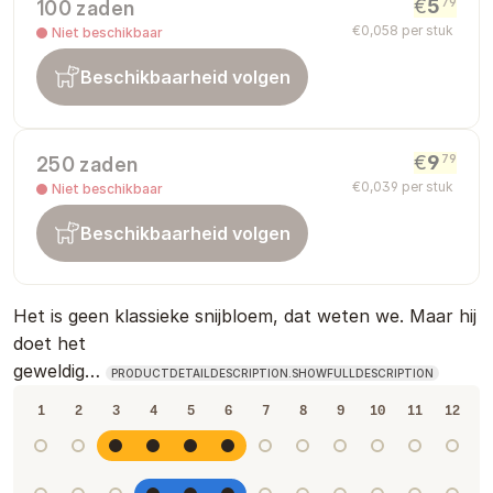
€
5
79
100 zaden
€
0
,
058
per stuk
Niet beschikbaar
Beschikbaarheid volgen
€
9
79
250 zaden
€
0
,
039
per stuk
Niet beschikbaar
Beschikbaarheid volgen
Het is geen klassieke snijbloem, dat weten we. Maar hij
doet het
geweldig…
PRODUCTDETAILDESCRIPTION.SHOWFULLDESCRIPTION
1
2
3
4
5
6
7
8
9
10
11
12