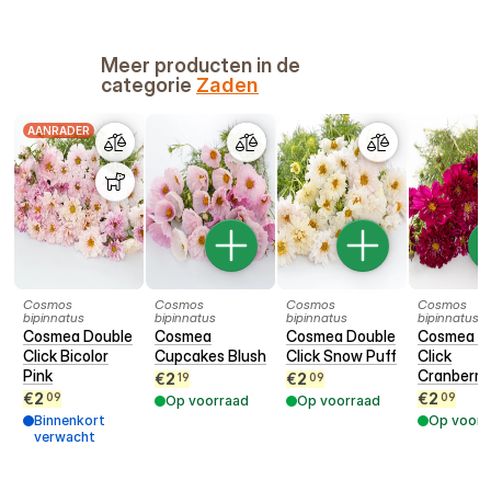
Meer producten in de
categorie
Zaden
AANRADER
Cosmos
Cosmos
Cosmos
Cosmos
bipinnatus
bipinnatus
bipinnatus
bipinnatus
Cosmea Double
Cosmea
Cosmea Double
Cosmea D
Click Bicolor
Cupcakes Blush
Click Snow Puff
Click
Pink
Cranberri
€
2
€
2
19
09
€
2
€
2
09
09
Op voorraad
Op voorraad
Binnenkort
Op voorr
verwacht