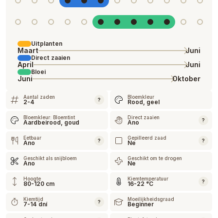
Uitplanten
Maart
Juni
Direct zaaien
April
Juni
Bloei
Juni
Oktober
Aantal zaden
Bloemkleur
?
2-4
Rood, geel
Bloemkleur: Bloemtint
Direct zaaien
?
Aardbeirood, goud
Ano
Eetbaar
Gepilleerd zaad
?
?
Ano
Ne
Geschikt als snijbloem
Geschikt om te drogen
Ano
Ne
Hoogte
Kiemtemperatuur
?
80-120 cm
16-22 °C
Kiemtijd
Moeilijkheidsgraad
?
7-14 dní
Beginner