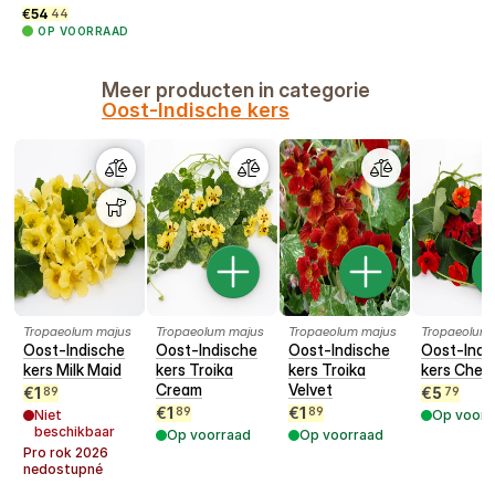
€
54
44
OP VOORRAAD
Meer producten in categorie
Oost-Indische kers
Tropaeolum majus
Tropaeolum majus
Tropaeolum majus
Tropaeolum
Oost-Indische
Oost-Indische
Oost-Indische
Oost-Indi
kers Milk Maid
kers Troika
kers Troika
kers Cherr
Cream
Velvet
€
1
€
5
89
79
€
1
€
1
89
89
Niet
Op voorr
beschikbaar
Op voorraad
Op voorraad
Pro rok
2026
nedostupné