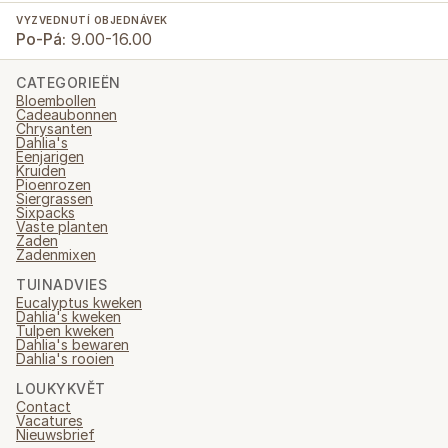
VYZVEDNUTÍ OBJEDNÁVEK
Po-Pá:
9.00-16.00
CATEGORIEËN
Bloembollen
Cadeaubonnen
Chrysanten
Dahlia's
Eenjarigen
Kruiden
Pioenrozen
Siergrassen
Sixpacks
Vaste planten
Zaden
Zadenmixen
TUINADVIES
Eucalyptus kweken
Dahlia's kweken
Tulpen kweken
Dahlia's bewaren
Dahlia's rooien
LOUKYKVĚT
Contact
Vacatures
Nieuwsbrief