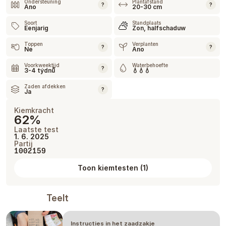
Ondersteuning
Plantafstand
?
?
Ano
20-30 cm
Soort
Standplaats
Eenjarig
Zon, halfschaduw
Toppen
Verplanten
?
?
Ne
Ano
Voorkweektijd
Waterbehoefte
?
3-4 týdnů
💧💧💧
Zaden afdekken
?
Ja
Kiemkracht
62%
Laatste test
1. 6. 2025
Partij
1002159
Toon kiemtesten
(
1
)
Teelt
Instructies in het zaadzakje