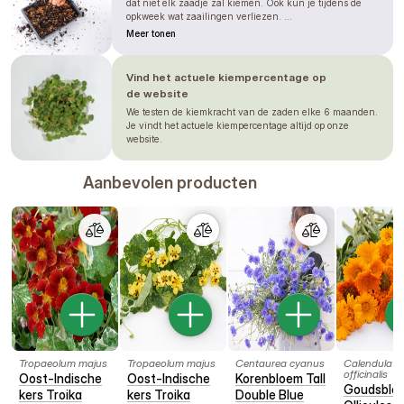
dat niet elk zaadje zal kiemen. Ook kun je tijdens de
opkweek wat zaailingen verliezen. ...
Meer tonen
Vind het actuele kiempercentage op
de website
We testen de kiemkracht van de zaden elke 6 maanden.
Je vindt het actuele kiempercentage altijd op onze
website.
Aanbevolen producten
Tropaeolum majus
Tropaeolum majus
Centaurea cyanus
Calendula
officinalis
Oost-Indische
Oost-Indische
Korenbloem Tall
Goudsblo
kers Troika
kers Troika
Double Blue