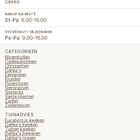
Česko
NÁKUP NA MÍSTĚ
St-Pá:
9.00-16.00
VYZVEDNUTÍ OBJEDNÁVEK
Po-Pá:
9.00-16.00
CATEGORIEËN
Bloembollen
Cadeaubonnen
Chrysanten
Dahlia's
Eenjarigen
Kruiden
Pioenrozen
Siergrassen
Sixpacks
Vaste planten
Zaden
Zadenmixen
TUINADVIES
Eucalyptus kweken
Dahlia's kweken
Tulpen kweken
Dahlia's bewaren
Dahlia's rooien