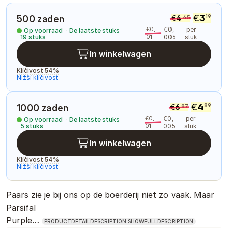
€
3
19
500 zaden
€
4
45
€
0
,
€
0
,
per
Op voorraad
·
De laatste stuks
19
stuks
01
006
stuk
In winkelwagen
Klíčivost
54
%
Nižší klíčivost
€
4
89
1000 zaden
€
6
87
€
0
,
€
0
,
per
Op voorraad
·
De laatste stuks
5
stuks
01
005
stuk
In winkelwagen
Klíčivost
54
%
Nižší klíčivost
Paars zie je bij ons op de boerderij niet zo vaak. Maar
Parsifal
Purple…
PRODUCTDETAILDESCRIPTION.SHOWFULLDESCRIPTION