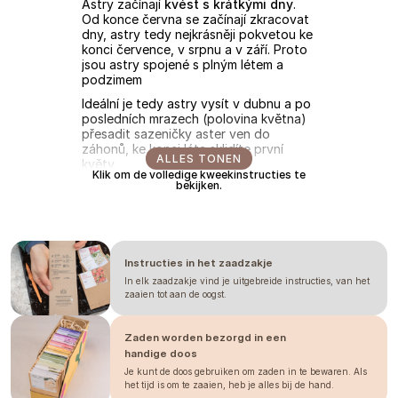
Astry začínají
kvést s krátkými dny
.
Od konce června se začínají zkracovat
dny, astry tedy nejkrásněji pokvetou ke
konci července, v srpnu a v září. Proto
jsou astry spojené s plným létem a
podzimem
Ideální je tedy astry vysít v dubnu a po
posledních mrazech (polovina května)
přesadit sazeničky aster ven do
záhonů, ke konci léta sklidíte první
ALLES TONEN
květy.
Klik om de volledige kweekinstructies te
bekijken.
VÝSEV
Astry doporučujeme předpěstovávat,
přímý výsev do záhonu nebude
fungovat.
Instructies in het zaadzakje
Vysejte
1 semeno do buňky
In elk zaadzakje vind je uitgebreide instructies, van het
sadbovače. Sejeme
na povrch
zaaien tot aan de oogst.
substrátu
a
zasypejte vrstvou
vermikulitu
. Vermikulit pomůže udržet
dostatečnou vlhkost ke klíčení semen,
Zaden worden bezorgd in een
ale zároveň propustí světlo, které je u
handige doos
aster potřebné ke klíčení.
Je kunt de doos gebruiken om zaden in te bewaren. Als
het tijd is om te zaaien, heb je alles bij de hand.
Dokud nevzejdou první klíčky je nutné