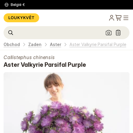
België
€
Obchod
Zaden
Aster
Aster Valkyrie Parsifal Purple
Callistephus chinensis
Aster Valkyrie Parsifal Purple