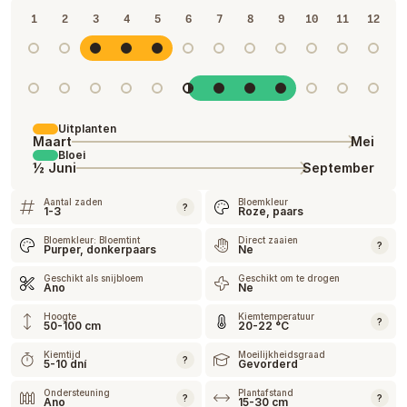
1
2
3
4
5
6
7
8
9
10
11
12
Uitplanten
Maart
Mei
Bloei
½ Juni
September
Aantal zaden
Bloemkleur
?
1-3
Roze, paars
Bloemkleur: Bloemtint
Direct zaaien
?
Purper, donkerpaars
Ne
Geschikt als snijbloem
Geschikt om te drogen
Ano
Ne
Hoogte
Kiemtemperatuur
?
50-100 cm
20-22 °C
Kiemtijd
Moeilijkheidsgraad
?
5-10 dní
Gevorderd
Ondersteuning
Plantafstand
?
?
Ano
15-30 cm