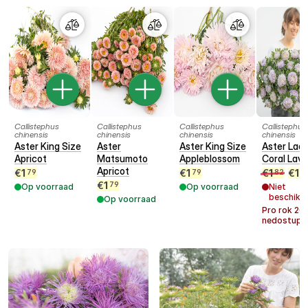
Callistephus
Callistephus
Callistephus
Callistephus
chinensis
chinensis
chinensis
chinensis
Aster King Size
Aster
Aster King Size
Aster Lad
Apricot
Matsumoto
Appleblossom
Coral Lav
Apricot
€
1
€
1
€
1
€
1
79
79
82
2
€
1
79
Op voorraad
Op voorraad
Niet
beschikb
Op voorraad
Pro rok
20
nedostupn