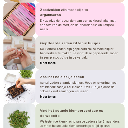
zalévat pouze spodem, kdy vložíte
sadbovač do misky s vodou a necháte
Zaadzakjes zijn makkelijk te
vodu vzlínat. Můžete zalívat i vrchem,
organiseren
jen používejte to nejjemnější rosení
(mlžení), jinak spláchnete vysetá
Elk zaadzakje is voorzien van een gekleurd label met
een foto van de soort, en de Nederlandse en Latijnse
semínka.
naam.
Astry potřebují ke klíčení relativně
vysokou teplotu
20 - 22 °C
. Semínka
vyklíčí zhruba za
Gepilleerde zaden zitten in buisjes
7 - 10 dní
a v
sadbovači stráví 4 - 5 týdnů, než
De kleinste zaden zijn gepilleerd om ze makkelijker
dorostou v pořádné sazeničky.
hanteerbaar te maken. Je vindt deze gepilleerde zaden
in een plastic buisje in de verpak...
Doporučujeme astry nedržet moc
Meer tonen
dlouho v sadbovači, ani je
nepřesazovat do květináčků, nejlepší
výsledek získáte, pokud astry přesadíte
Zaai het hele zakje zaden
ze sadbovače rovnou do záhonu.
Aantal zaden ≠ aantal planten. Houd er rekening mee
dat niet elk zaadje zal kiemen. Ook kun je tijdens de
PĚSTOVÁNÍ
opkweek wat zaailingen verliezen. ...
Meer tonen
I když sazeničky aster zvládnou
mrazíky (- 6 °C), je zbytečné pospíchat
a bohatě stačí, když astry vysejte v
Vind het actuele kiempercentage op
průběhu dubna a přesadíte po
de website
posledních mrazech ven.
We testen de kiemkracht van de zaden elke 6 maanden.
Astry
nezaštipujeme
, budou se vám
Je vindt het actuele kiempercentage altijd op onze