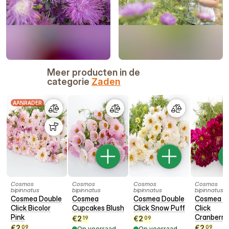
Meer producten in de
categorie
Zaden
AANRADER
Cosmos
Cosmos
Cosmos
Cosmos
bipinnatus
bipinnatus
bipinnatus
bipinnatus
Cosmea Double
Cosmea
Cosmea Double
Cosmea D
Click Bicolor
Cupcakes Blush
Click Snow Puff
Click
Pink
Cranberri
€
2
€
2
19
09
€
2
€
2
09
09
Op voorraad
Op voorraad