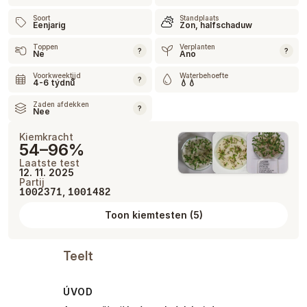
Soort
Standplaats
Eenjarig
Zon, halfschaduw
Toppen
Verplanten
?
?
Ne
Ano
Voorkweektijd
Waterbehoefte
?
4-6 týdnů
💧💧
Zaden afdekken
?
Nee
Kiemkracht
54–96%
Laatste test
12. 11. 2025
Partij
,
1002371
1001482
Toon kiemtesten
(
5
)
Teelt
ÚVOD