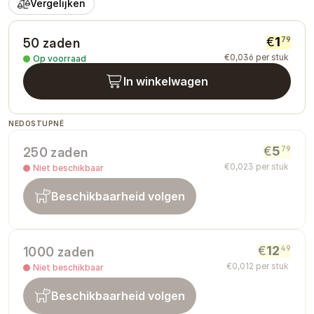
Vergelijken
€
1
79
50 zaden
€
0
,
036
per stuk
Op voorraad
In winkelwagen
NEDOSTUPNÉ
€
5
79
250 zaden
€
0
,
023
per stuk
Niet beschikbaar
Beschikbaarheid volgen
€
12
49
1000 zaden
€
0
,
012
per stuk
Niet beschikbaar
Beschikbaarheid volgen