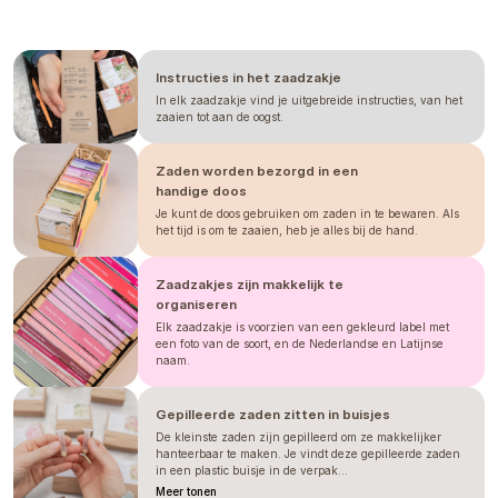
Zhruba 3 týdny po vysetí můžeme
přesazovat do květináčů, kde necháme
řebříček dorůst na přesazení.
Instructies in het zaadzakje
VYSAZENÍ
In elk zaadzakje vind je uitgebreide instructies, van het
Ven pak přesazujeme po posledních
zaaien tot aan de oogst.
mrazech 45 cm od sebe.
Doporučujeme oporu!
Zaden worden bezorgd in een
handige doos
De verstrekte informatie is gebaseerd op onze
ervaring; gebruik deze slechts als richtlijn. Tijden
Je kunt de doos gebruiken om zaden in te bewaren. Als
kunnen variëren afhankelijk van het seizoen,
het tijd is om te zaaien, heb je alles bij de hand.
klimaat, locatie, zaai- en verplantdata en mogelijk
ook de omstandigheden in de kas. Wij raden altijd
aan om te testen hoe de plant onder uw eigen
omstandigheden presteert. Beschouw dit niet als een
Zaadzakjes zijn makkelijk te
garantie.
organiseren
Elk zaadzakje is voorzien van een gekleurd label met
een foto van de soort, en de Nederlandse en Latijnse
naam.
Gepilleerde zaden zitten in buisjes
De kleinste zaden zijn gepilleerd om ze makkelijker
hanteerbaar te maken. Je vindt deze gepilleerde zaden
in een plastic buisje in de verpak...
Meer tonen