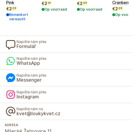
Pink
Cranberri
€
2
€
2
19
09
€
2
€
2
09
09
Op voorraad
Op voorraad
Binnenkort
Op voorr
verwacht
Napište nám přes
Formulář
Napište nám přes
WhatsApp
Napište nám přes
Messenger
Napište nám přes
Instagram
Napište nám na
kvet@loukykvet.cz
ADRESA
Mšecké Žehrovice 11,