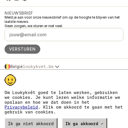
NIEUWSBRIEF
Meld je aan voor onze nieuwsbrief om op de hoogte te blijven van het
laatste nieuws.
Geen zorgen, we sturen er niet veel.
VERSTUREN
België
loukykvet.be
Česko
© 2016 →
2026
Loukykvět s.r.o.
Slovensko
Loukykvět s.r.o. staat ingeschreven in het handelsregister van de
Polska
gemeentelijke rechtbank in Praag, sectie C, dossier 268616.
Österreich
We zijn aangesloten bij het EKO-KOM-systeem onder nummer
Om Loukykvět goed te laten werken, gebruiken
Deutschland
EKF00180493.
we cookies. Je kunt lezen welke informatie we
Wij geven plantenpaspoorten af onder registratienummer 0636.
France
opslaan en hoe we dat doen in het
Ons registratienummer is 05663687, het btw-nummer is CZ05663687.
Danmark
Privacybeleid
. Klik om akkoord te gaan met het
Het ID van de data box is eng827q.
gebruik van cookies.
Eesti
Het EORI-nummer is CZ05663687.
Wij zijn btw-plichtig.
España
Verze
Ik ga niet akkoord
20302
PRODUCTION
Ik ga akkoord ✓
Suomi