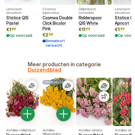
Limonium
Cosmos
Delphinium
Limonium
sinuatum
bipinnatus
consolida
sinuatum
Statice QIS
Cosmea Double
Ridderspoor
Statice Q
Pastel
Click Bicolor
QIS White
Apricot
Pink
€
1
€
11
€
1
89
99
99
€
2
09
Op voorraad
Op voorraad
Op voorr
Binnenkort
verwacht
Meer producten in categorie
Duizendblad
DROOGBLOEMEN
Achillea millefolium
Achillea
Achillea sibirica
Achillea mill
filipendulina