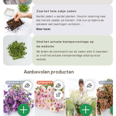
Zaai het hele zakje zaden
Aantal zaden ≠ aantal planten. Houd er rekening mee
dat niet elk zaadje zal kiemen. Ook kun je tijdens de
opkweek wat zaailingen verliezen. ...
Meer tonen
Vind het actuele kiempercentage op
de website
We testen de kiemkracht van de zaden elke 6 maanden.
Je vindt het actuele kiempercentage altijd op onze
website.
Aanbevolen producten
DROOGBLOEMEN
AANRADER
DROOGBLO