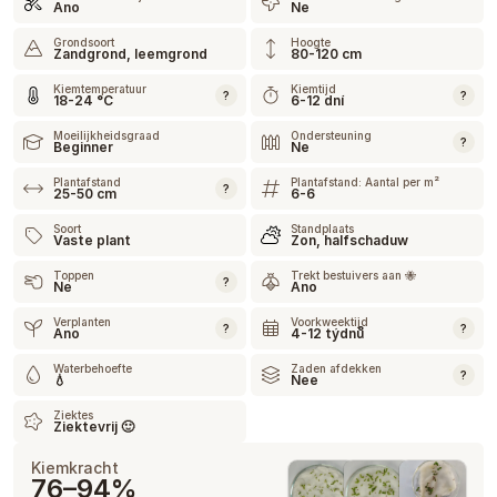
Ano
Ne
Grondsoort
Hoogte
Zandgrond, leemgrond
80-120 cm
Kiemtemperatuur
Kiemtijd
?
?
18-24 °C
6-12 dní
Moeilijkheidsgraad
Ondersteuning
?
Beginner
Ne
Plantafstand
Plantafstand: Aantal per m²
?
25-50 cm
6-6
Soort
Standplaats
Vaste plant
Zon, halfschaduw
Toppen
Trekt bestuivers aan 🐝
?
Ne
Ano
Verplanten
Voorkweektijd
?
?
Ano
4-12 týdnů
Waterbehoefte
Zaden afdekken
?
💧
Nee
Ziektes
Ziektevrij 🙂
Kiemkracht
76–94%