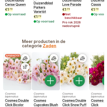
Duizendblad
Duizendblad
Duizendbl
Duizendblad
Cerise Queen
Love Parade
Cassis
Parkers
€
1
€
1
€
1
79
79
79
Varietät
Op voorraad
Niet
Op voorr
€
1
79
beschikbaar
Op voorraad
Pro rok
2026
nedostupné
Meer producten in de
categorie
Zaden
AANRADER
Cosmos
Cosmos
Cosmos
Cosmos
bipinnatus
bipinnatus
bipinnatus
bipinnatus
Cosmea Double
Cosmea
Cosmea Double
Cosmea D
Click Bicolor
Cupcakes Blush
Click Snow Puff
Click