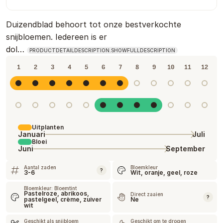
Duizendblad behoort tot onze bestverkochte
snijbloemen. Iedereen is er
dol…
PRODUCTDETAILDESCRIPTION.SHOWFULLDESCRIPTION
1
2
3
4
5
6
7
8
9
10
11
12
Uitplanten
Januari
Juli
Bloei
Juni
September
Aantal zaden
Bloemkleur
?
3-6
Wit, oranje, geel, roze
Bloemkleur: Bloemtint
Pastelroze, abrikoos,
Direct zaaien
?
pastelgeel, crème, zuiver
Ne
wit
Geschikt als snijbloem
Geschikt om te drogen