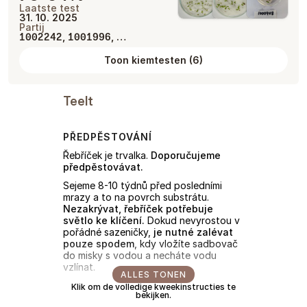
Laatste test
31. 10. 2025
Partij
,
, …
1002242
1001996
Toon kiemtesten
(
6
)
Teelt
PŘEDPĚSTOVÁNÍ
Řebříček je trvalka.
Doporučujeme
předpěstovávat.
Sejeme 8-10 týdnů před posledními
mrazy a to na povrch substrátu.
Nezakrývat, řebříček potřebuje
světlo ke klíčení.
Dokud nevyrostou v
pořádné sazeničky,
je nutné zalévat
pouze spodem
, kdy vložíte sadbovač
do misky s vodou a necháte vodu
vzlínat.
ALLES TONEN
Klik om de volledige kweekinstructies te
PŘESAZENÍ
bekijken.