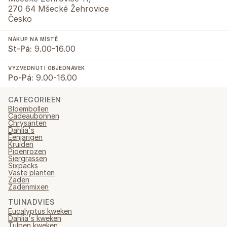
270 64 Mšecké Žehrovice
Česko
NÁKUP NA MÍSTĚ
St-Pá:
9.00-16.00
VYZVEDNUTÍ OBJEDNÁVEK
Po-Pá:
9.00-16.00
CATEGORIEËN
Bloembollen
Cadeaubonnen
Chrysanten
Dahlia's
Eenjarigen
Kruiden
Pioenrozen
Siergrassen
Sixpacks
Vaste planten
Zaden
Zadenmixen
TUINADVIES
Eucalyptus kweken
Dahlia's kweken
Tulpen kweken